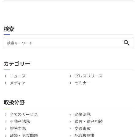
検索
search
カテゴリー
ニュース
プレスリリース
メディア
セミナー
取扱分野
全てのサービス
企業法務
不動産法務
遺言・遺産相続
誹謗中傷
交通事故
離婚・男女問題
犯罪被害者