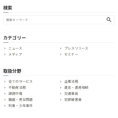
検索
search
カテゴリー
ニュース
プレスリリース
メディア
セミナー
取扱分野
全てのサービス
企業法務
不動産法務
遺言・遺産相続
誹謗中傷
交通事故
離婚・男女問題
犯罪被害者
刑事・少年事件