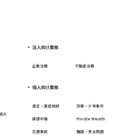
法人向け業務
企業法務
不動産法務
個人向け業務
誓
遺言・遺産相続
刑事・少年事件
組み
誹謗中傷
Private Wealth
交通事故
離婚・男女問題