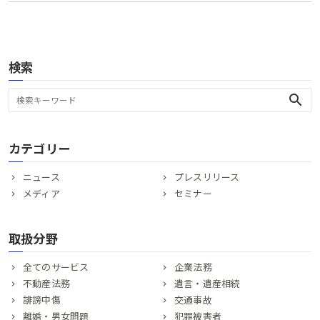
検索
search
カテゴリー
ニュース
プレスリリース
メディア
セミナー
取扱分野
全てのサービス
企業法務
不動産法務
遺言・遺産相続
誹謗中傷
交通事故
離婚・男女問題
犯罪被害者