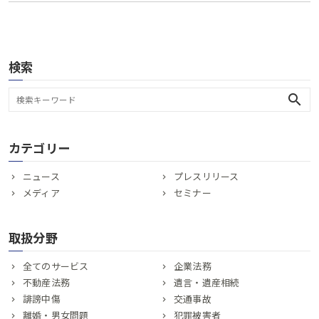
検索
search
カテゴリー
ニュース
プレスリリース
メディア
セミナー
取扱分野
全てのサービス
企業法務
不動産法務
遺言・遺産相続
誹謗中傷
交通事故
離婚・男女問題
犯罪被害者