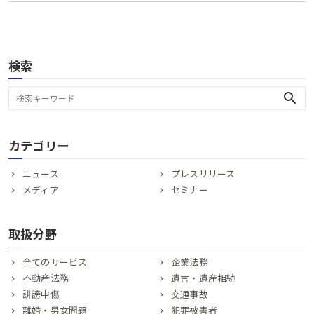
検索
search
カテゴリー
ニュース
プレスリリース
メディア
セミナー
取扱分野
全てのサービス
企業法務
不動産法務
遺言・遺産相続
誹謗中傷
交通事故
離婚・男女問題
犯罪被害者