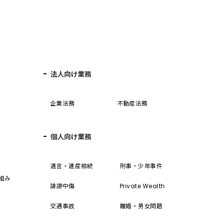
法人向け業務
企業法務
不動産法務
個人向け業務
誓
遺言・遺産相続
刑事・少年事件
組み
誹謗中傷
Private Wealth
交通事故
離婚・男女問題