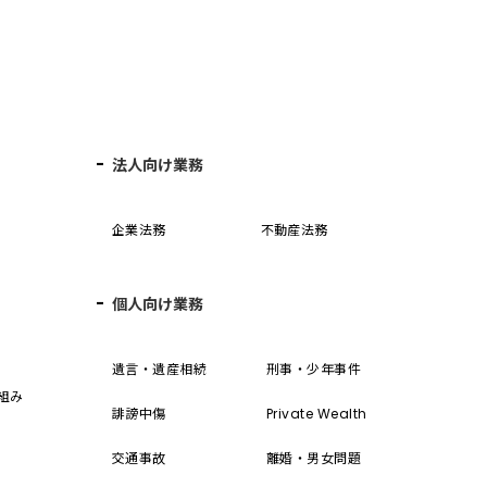
法人向け業務
企業法務
不動産法務
個人向け業務
誓
遺言・遺産相続
刑事・少年事件
組み
誹謗中傷
Private Wealth
交通事故
離婚・男女問題