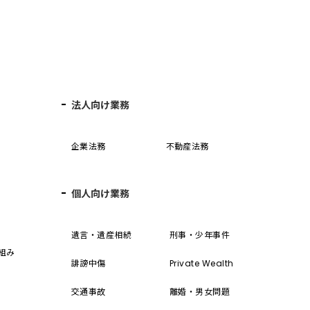
法人向け業務
企業法務
不動産法務
個人向け業務
誓
遺言・遺産相続
刑事・少年事件
組み
誹謗中傷
Private Wealth
交通事故
離婚・男女問題