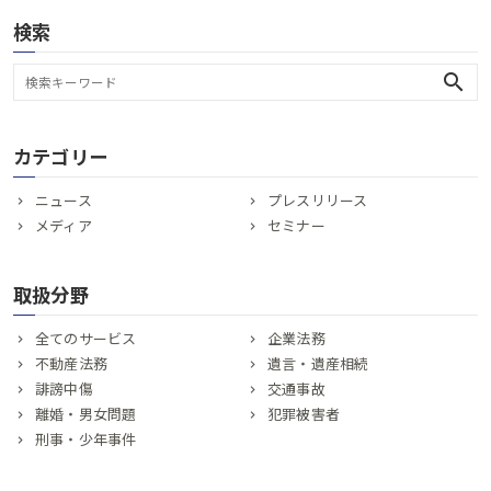
検索
search
カテゴリー
ニュース
プレスリリース
メディア
セミナー
取扱分野
全てのサービス
企業法務
不動産法務
遺言・遺産相続
誹謗中傷
交通事故
離婚・男女問題
犯罪被害者
刑事・少年事件