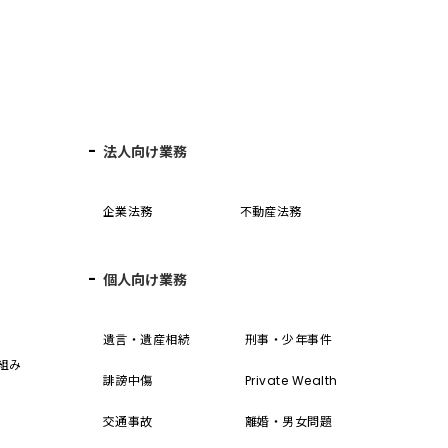
法人向け業務
企業法務
不動産法務
個人向け業務
誓
遺言・遺産相続
刑事・少年事件
組み
誹謗中傷
Private Wealth
交通事故
離婚・男女問題