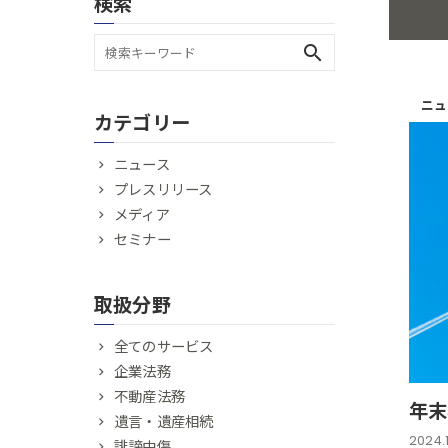
検索
search
ニュ
カテゴリー
ニュース
プレスリリース
メディア
セミナー
取扱分野
全てのサービス
企業法務
不動産法務
年末
遺言・遺産相続
2024.
誹謗中傷