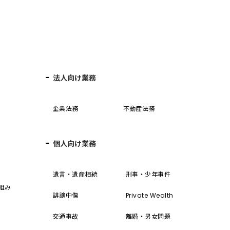
法人向け業務
企業法務
不動産法務
個人向け業務
誓
遺言・遺産相続
刑事・少年事件
組み
誹謗中傷
Private Wealth
交通事故
離婚・男女問題