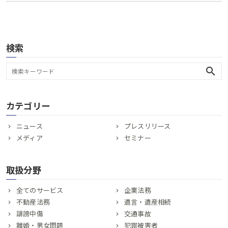
検索
search
カテゴリー
ニュース
プレスリリース
メディア
セミナー
取扱分野
全てのサービス
企業法務
不動産法務
遺言・遺産相続
誹謗中傷
交通事故
離婚・男女問題
犯罪被害者