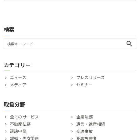
検索
search
カテゴリー
ニュース
プレスリリース
メディア
セミナー
取扱分野
全てのサービス
企業法務
不動産法務
遺言・遺産相続
誹謗中傷
交通事故
離婚・男女問題
犯罪被害者