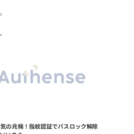
」
13
ー
浮気の兆候！指紋認証でパスロック解除