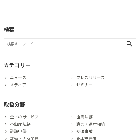
検索
search
カテゴリー
ニュース
プレスリリース
メディア
セミナー
取扱分野
全てのサービス
企業法務
不動産法務
遺言・遺産相続
誹謗中傷
交通事故
離婚・男女問題
犯罪被害者