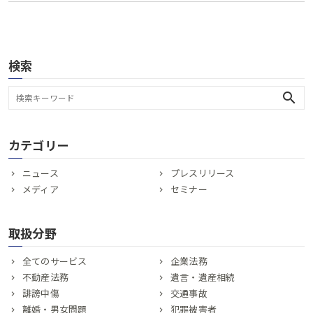
検索
search
カテゴリー
ニュース
プレスリリース
メディア
セミナー
取扱分野
全てのサービス
企業法務
不動産法務
遺言・遺産相続
誹謗中傷
交通事故
離婚・男女問題
犯罪被害者