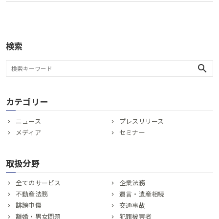
検索
search
カテゴリー
ニュース
プレスリリース
メディア
セミナー
取扱分野
全てのサービス
企業法務
不動産法務
遺言・遺産相続
誹謗中傷
交通事故
離婚・男女問題
犯罪被害者