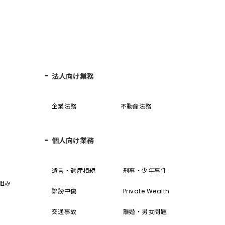
法人向け業務
企業法務
不動産法務
個人向け業務
誓
遺言・遺産相続
刑事・少年事件
組み
誹謗中傷
Private Wealth
交通事故
離婚・男女問題