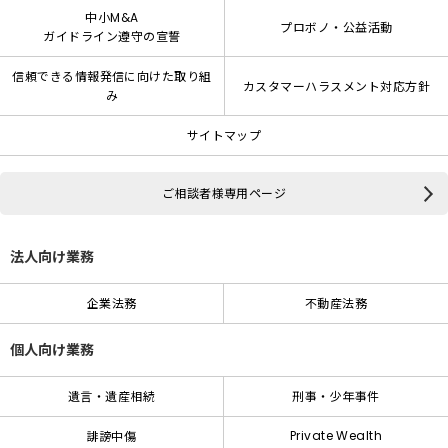
中小M&A
プロボノ・公益活動
ガイドライン遵守の宣誓
信頼できる情報発信に向けた取り組
カスタマーハラスメント対応方針
み
サイトマップ
ご相談者様専用ページ
法人向け業務
企業法務
不動産法務
個人向け業務
遺言・遺産相続
刑事・少年事件
Private Wealth
誹謗中傷