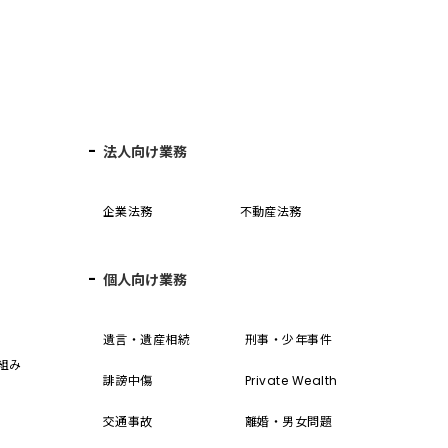
法人向け業務
企業法務
不動産法務
個人向け業務
誓
遺言・遺産相続
刑事・少年事件
組み
誹謗中傷
Private Wealth
交通事故
離婚・男女問題