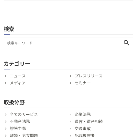
検索
search
カテゴリー
ニュース
プレスリリース
メディア
セミナー
取扱分野
全てのサービス
企業法務
不動産法務
遺言・遺産相続
誹謗中傷
交通事故
離婚・男女問題
犯罪被害者