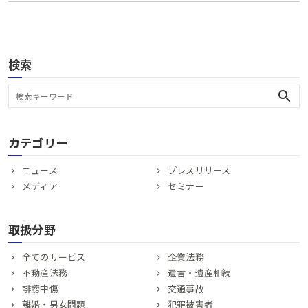
検索
search
カテゴリー
ニュース
プレスリリース
メディア
セミナー
取扱分野
全てのサービス
企業法務
不動産法務
遺言・遺産相続
誹謗中傷
交通事故
離婚・男女問題
犯罪被害者