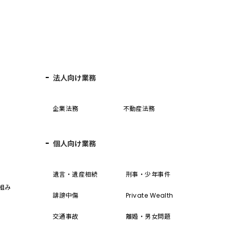
法人向け業務
企業法務
不動産法務
個人向け業務
誓
遺言・遺産相続
刑事・少年事件
組み
誹謗中傷
Private Wealth
交通事故
離婚・男女問題