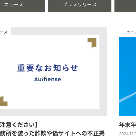
ニュース
プレスリリース
ース
ニュー
注意ください】
年末
務所を装った詐欺や偽サイトへの不正掲
2024.12.