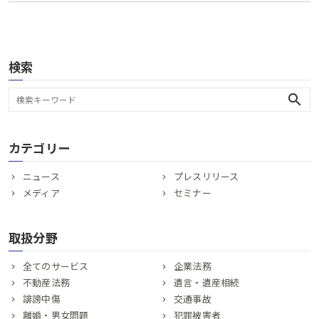
検索
search
カテゴリー
ニュース
プレスリリース
メディア
セミナー
取扱分野
全てのサービス
企業法務
不動産法務
遺言・遺産相続
誹謗中傷
交通事故
離婚・男女問題
犯罪被害者