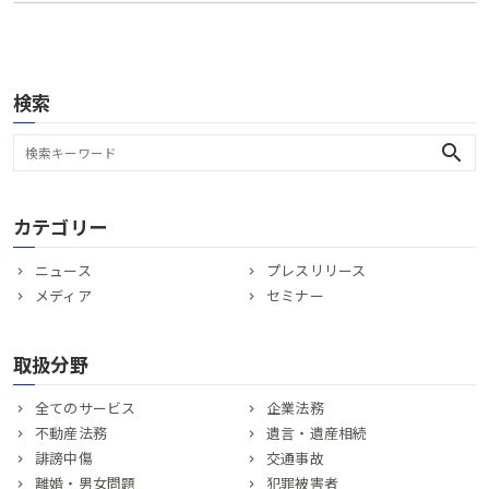
検索
search
カテゴリー
ニュース
プレスリリース
メディア
セミナー
取扱分野
全てのサービス
企業法務
不動産法務
遺言・遺産相続
誹謗中傷
交通事故
離婚・男女問題
犯罪被害者