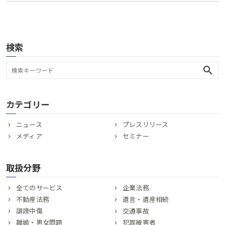
検索
search
カテゴリー
ニュース
プレスリリース
メディア
セミナー
取扱分野
全てのサービス
企業法務
不動産法務
遺言・遺産相続
誹謗中傷
交通事故
離婚・男女問題
犯罪被害者