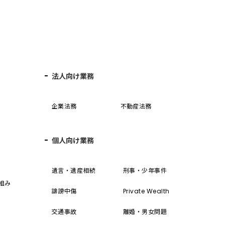
法人向け業務
企業法務
不動産法務
個人向け業務
誓
遺言・遺産相続
刑事・少年事件
組み
誹謗中傷
Private Wealth
交通事故
離婚・男女問題