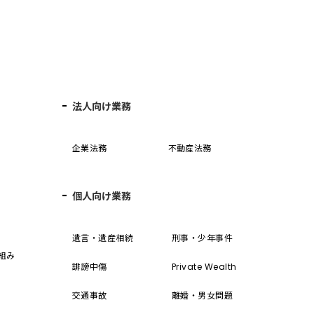
法人向け業務
企業法務
不動産法務
個人向け業務
誓
遺言・遺産相続
刑事・少年事件
組み
誹謗中傷
Private Wealth
交通事故
離婚・男女問題