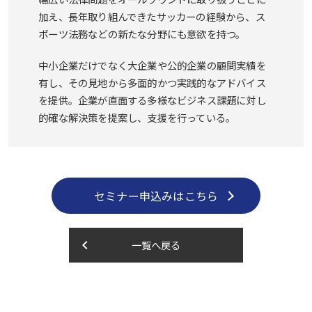
加え、長年取り組んできたサッカーの経験から、ス
ポーツ法務などの新たな分野にも意欲を持つ。
中小企業だけでなく大企業や公的企業の顧問実績を
有し、その見地から多面的かつ実践的なアドバイス
を提供。企業が直面する多様なビジネス課題に対し
的確な解決策を提案し、支援を行っている。
セミナー申込みはこちら
keyboard_arrow_left
一覧へ戻る