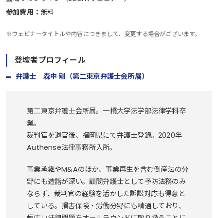
参加費用：
無料
※ウェビナータイトルや内容につきまして、変更する場合がございます。
登壇者プロフィール
弁護士 森中 剛（第二東京弁護士会所属）
第二東京弁護士会所属。一橋大学法学部法律学科卒
業。
裁判官を退官後、福岡県にて弁護士登録。2020年
Authense法律事務所入所。
事業承継やM&Aのほか、事業再生を含む倒産法の分
野にも造詣が深い。顧問弁護士として予防法務のみ
ならず、裁判官の経験を活かした訴訟対応も得意と
している。損害保険・労働分野にも精通しており、
幅広い法律問題をオールラウンドに取り扱うことに