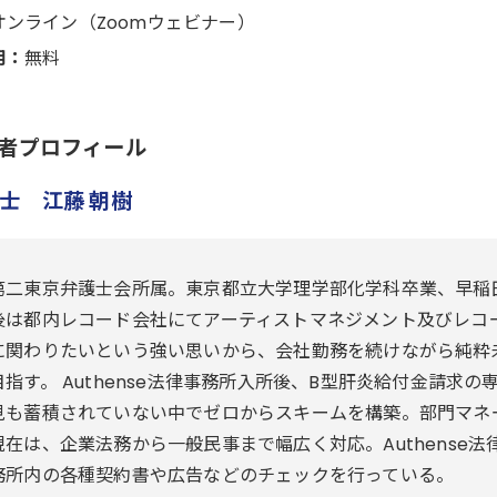
オンライン（Zoomウェビナー）
用：
無料
者プロフィール
士 江藤 朝樹
第二東京弁護士会所属。東京都立大学理学部化学科卒業、早稲
後は都内レコード会社にてアーティストマネジメント及びレコ
に関わりたいという強い思いから、会社勤務を続けながら純粋
目指す。 Authense法律事務所入所後、B型肝炎給付金請求
見も蓄積されていない中でゼロからスキームを構築。部門マネ
現在は、企業法務から一般民事まで幅広く対応。Authense
務所内の各種契約書や広告などのチェックを行っている。