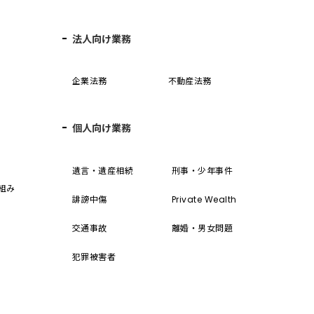
法人向け業務
企業法務
不動産法務
個人向け業務
誓
遺言・遺産相続
刑事・少年事件
組み
誹謗中傷
Private Wealth
交通事故
離婚・男女問題
犯罪被害者