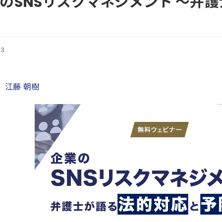
のSNSリスクマネジメント 〜弁
13
：
江藤 朝樹