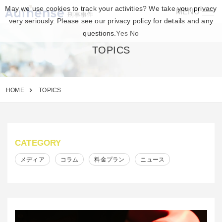
May we use cookies to track your activities? We take your privacy
MENU
刑事事件
very seriously. Please see our privacy policy for details and any
questions.
Yes
No
TOPICS
HOME
TOPICS
CATEGORY
メディア
コラム
料金プラン
ニュース