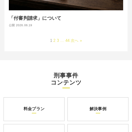
「付審判請求」について
公開 2026.06.19
1
2
3
…
44
次へ »
刑事事件
コンテンツ
料金プラン
解決事例