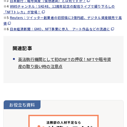
※3
日本銀行：暗号資産（仮想通貨）とは何ですか？
※4
WWSチャンネル：SKE48、12周年記念の配信ライブで撮り下ろしの
「NFTトレカ」が登場！
※5
Reuters：ツイッター創業者の初投稿に3億円超、デジタル資産競売で高
値
※6
日本経済新聞：GMO、NFT事業に参入 アート作品などの流通に
関連記事
英法執行機関として初のNFTの押収！NFTや暗号資
産の取り扱い時の注意点
お役立ち資料