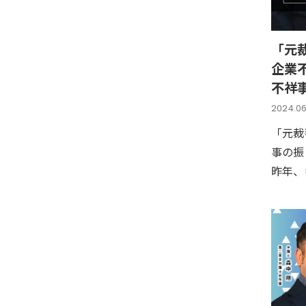
「元
企業
不祥
2024.06
「元裁
事の振
昨年、