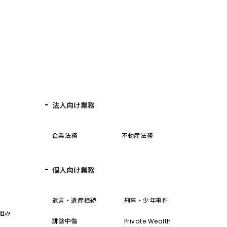
法人向け業務
企業法務
不動産法務
個人向け業務
誓
遺言・遺産相続
刑事・少年事件
組み
誹謗中傷
Private Wealth