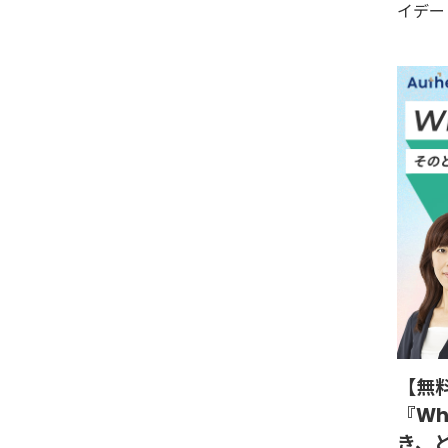
イデー
【無料
『Wh
き、