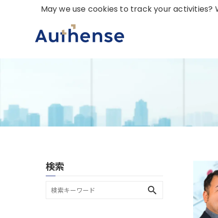
May we use cookies to track your activities? W
検索
search