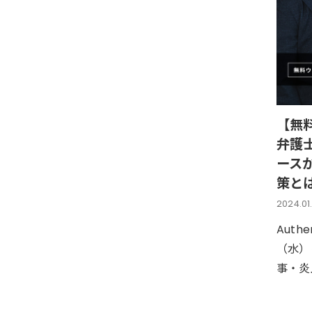
【無料
弁護
ース
策と
2024.01
Aut
（水）
事・炎