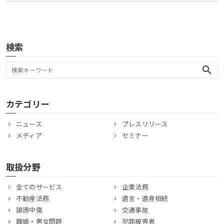
検索
search
カテゴリー
ニュース
プレスリリース
メディア
セミナー
取扱分野
全てのサービス
企業法務
不動産法務
遺言・遺産相続
誹謗中傷
交通事故
離婚・男女問題
犯罪被害者