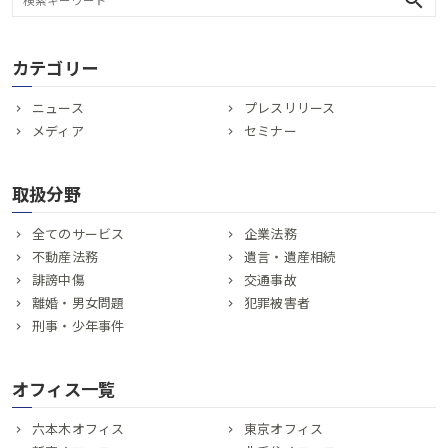
search
カテゴリー
ニュース
プレスリリース
メディア
セミナー
取扱分野
全てのサービス
企業法務
不動産法務
遺言・遺産相続
誹謗中傷
交通事故
離婚・男女問題
犯罪被害者
刑事・少年事件
オフィス一覧
六本木オフィス
東京オフィス