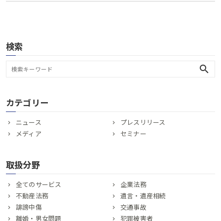
検索
search
カテゴリー
ニュース
プレスリリース
メディア
セミナー
取扱分野
全てのサービス
企業法務
不動産法務
遺言・遺産相続
誹謗中傷
交通事故
離婚・男女問題
犯罪被害者