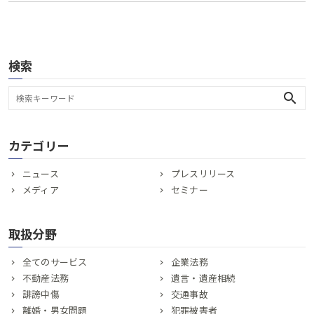
検索
search
カテゴリー
ニュース
プレスリリース
メディア
セミナー
取扱分野
全てのサービス
企業法務
不動産法務
遺言・遺産相続
誹謗中傷
交通事故
離婚・男女問題
犯罪被害者