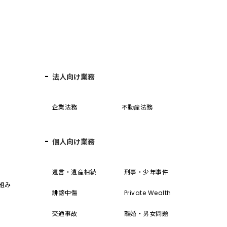
法人向け業務
企業法務
不動産法務
個人向け業務
誓
遺言・遺産相続
刑事・少年事件
組み
誹謗中傷
Private Wealth
交通事故
離婚・男女問題