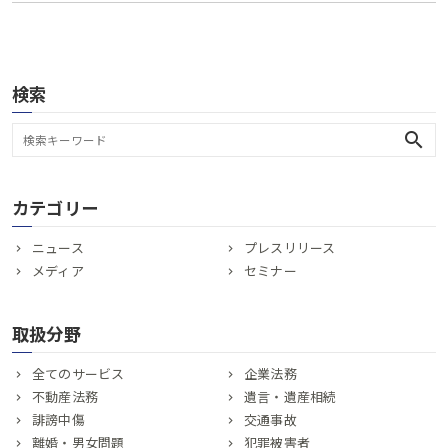
検索
search
カテゴリー
ニュース
プレスリリース
メディア
セミナー
取扱分野
全てのサービス
企業法務
不動産法務
遺言・遺産相続
誹謗中傷
交通事故
離婚・男女問題
犯罪被害者