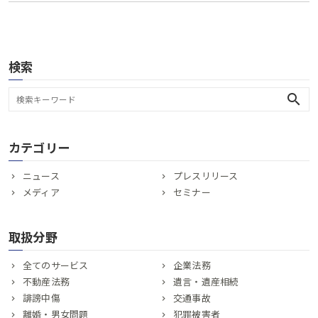
検索
search
カテゴリー
ニュース
プレスリリース
メディア
セミナー
取扱分野
全てのサービス
企業法務
不動産法務
遺言・遺産相続
誹謗中傷
交通事故
離婚・男女問題
犯罪被害者