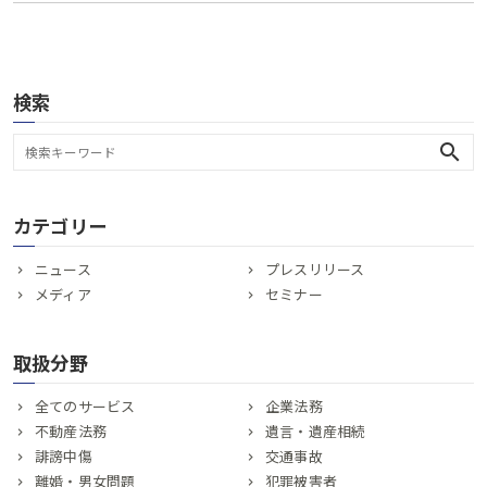
検索
search
カテゴリー
ニュース
プレスリリース
メディア
セミナー
取扱分野
全てのサービス
企業法務
不動産法務
遺言・遺産相続
誹謗中傷
交通事故
離婚・男女問題
犯罪被害者