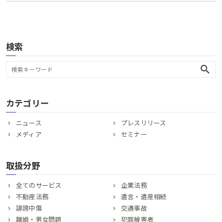
検索
search
カテゴリー
ニュース
プレスリリース
メディア
セミナー
取扱分野
全てのサービス
企業法務
不動産法務
遺言・遺産相続
誹謗中傷
交通事故
離婚・男女問題
犯罪被害者