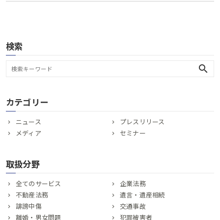
検索
search
カテゴリー
ニュース
プレスリリース
メディア
セミナー
取扱分野
全てのサービス
企業法務
不動産法務
遺言・遺産相続
誹謗中傷
交通事故
離婚・男女問題
犯罪被害者