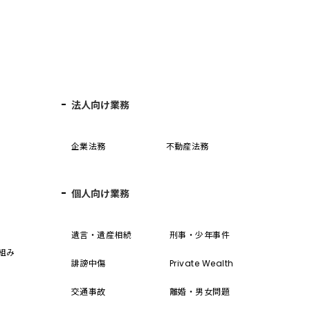
法人向け業務
企業法務
不動産法務
個人向け業務
誓
遺言・遺産相続
刑事・少年事件
組み
誹謗中傷
Private Wealth
交通事故
離婚・男女問題