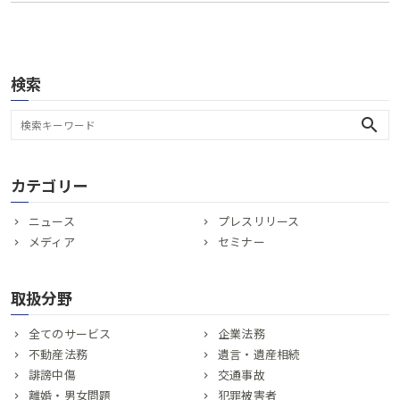
検索
search
カテゴリー
ニュース
プレスリリース
メディア
セミナー
取扱分野
全てのサービス
企業法務
不動産法務
遺言・遺産相続
誹謗中傷
交通事故
離婚・男女問題
犯罪被害者