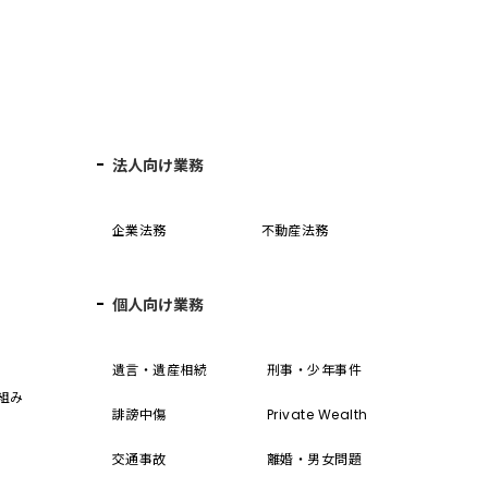
法人向け業務
企業法務
不動産法務
個人向け業務
誓
遺言・遺産相続
刑事・少年事件
組み
誹謗中傷
Private Wealth
交通事故
離婚・男女問題