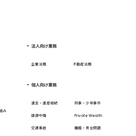
法人向け業務
企業法務
不動産法務
個人向け業務
誓
遺言・遺産相続
刑事・少年事件
組み
誹謗中傷
Private Wealth
交通事故
離婚・男女問題